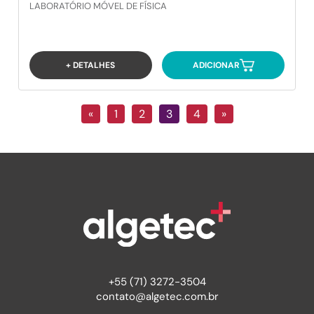
LABORATÓRIO MÓVEL DE FÍSICA
+ DETALHES
ADICIONAR
«
1
2
3
4
»
+55 (71) 3272-3504
contato@algetec.com.br