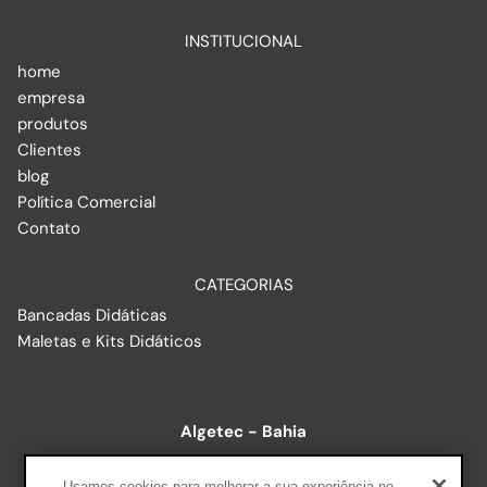
INSTITUCIONAL
home
empresa
produtos
Clientes
blog
Política Comercial
Contato
CATEGORIAS
Bancadas Didáticas
Maletas e Kits Didáticos
Algetec - Bahia
R. Baixão, 578 - Luís Anselmo, Salvador - BA, 40260-215
Usamos cookies para melhorar a sua experiência no