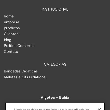
INSTITUCIONAL
home
empresa
produtos
Clientes
blog
Política Comercial
Contato
CATEGORIAS
Bancadas Didáticas
Maletas e Kits Didáticos
Algetec - Bahia
R. Baixão, 578 - Luís Anselmo, Salvador - BA, 40260-215
Usamos cookies para melhorar a sua experiência no