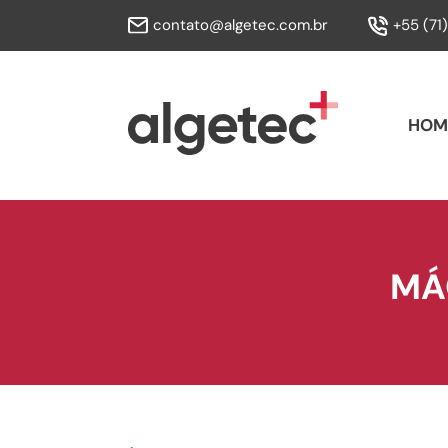
contato@algetec.com.br
+55 (71
HOM
MÁ