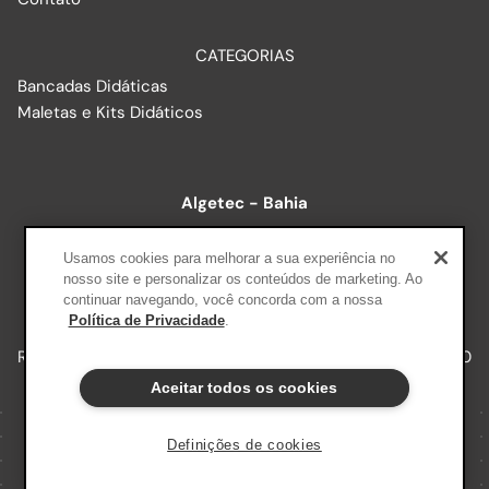
CATEGORIAS
Bancadas Didáticas
Maletas e Kits Didáticos
Algetec - Bahia
R. Baixão, 578 - Luís Anselmo, Salvador - BA, 40260-215
Usamos cookies para melhorar a sua experiência no
nosso site e personalizar os conteúdos de marketing. Ao
continuar navegando, você concorda com a nossa
+A Educação - Edtech Plataforma A
Política de Privacidade
.
R. Ernesto Alves, 150 | Floresta, Porto Alegre RS, 90220-190
Aceitar todos os cookies
Definições de cookies
© COPYRIGHT 2023. Todos os direitos reservados
Desenvolvido por
StudioGT